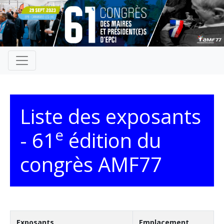
Liste des exposants
e
- 61
édition du
congrès AMF77
Exposants
Emplacement